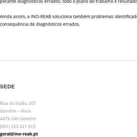
perante diagnósticos errados, todo o plano de trabalho e resulta
Ainda assim, a INO-REAB soluciona também problemas identificad
consequência de diagnósticos errados.
SEDE
Rua do Solão, 207
Gondim – Maia
4475-240 Gondim
(351) 223 221 515
geral@ino-reab.pt