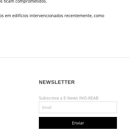
dos ficam comprometidos.
os em edifícios intervencionados recentemente, como
NEWSLETTER
Subscreva a E-News INO-REAB
Enviar